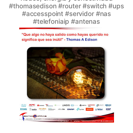
#thomasedison #router #switch #ups
#accesspoint #servidor #nas
#telefoniaip #antenas