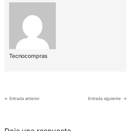
Tecnocompras
Navegación de entradas
←
Entrada anterior
Entrada siguiente
→